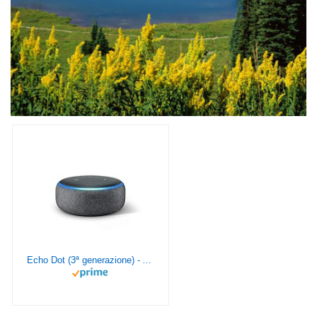
Echo Dot (3ª generazione) - Altoparlante intelligente con integrazione Alexa - Tessuto antracite