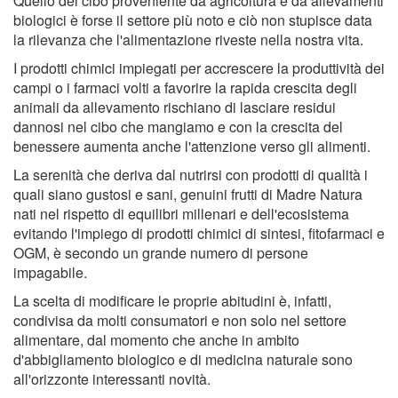
Quello del cibo proveniente da agricoltura e da allevamenti
biologici è forse il settore più noto e ciò non stupisce data
la rilevanza che l'alimentazione riveste nella nostra vita.
I prodotti chimici impiegati per accrescere la produttività dei
campi o i farmaci volti a favorire la rapida crescita degli
animali da allevamento rischiano di lasciare residui
dannosi nel cibo che mangiamo e con la crescita del
benessere aumenta anche l'attenzione verso gli alimenti.
La serenità che deriva dal nutrirsi con prodotti di qualità i
quali siano gustosi e sani, genuini frutti di Madre Natura
nati nel rispetto di equilibri millenari e dell'ecosistema
evitando l'impiego di prodotti chimici di sintesi, fitofarmaci e
OGM, è secondo un grande numero di persone
impagabile.
La scelta di modificare le proprie abitudini è, infatti,
condivisa da molti consumatori e non solo nel settore
alimentare, dal momento che anche in ambito
d'abbigliamento biologico e di medicina naturale sono
all'orizzonte interessanti novità.