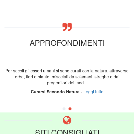
APPROFONDIMENTI
 esseri umani si sono curati con la natura, attraverso
Se il cibo bio
ri e piante, miscelati da sciamani, streghe e dai
della bianch
progenitori dei mod...
Curarsi Secondo Natura
-
Leggi tutto
L
SITI CONSIGLIATI